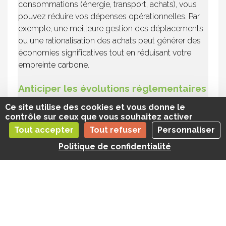
consommations (énergie, transport, achats), vous
pouvez réduire vos dépenses opérationnelles. Par
exemple, une meilleure gestion des déplacements
ou une rationalisation des achats peut générer des
économies significatives tout en réduisant votre
empreinte carbone.
Anticiper les évolutions réglementaires
Le bilan carbone aide à anticiper les obligations
Ce site utilise des cookies et vous donne le
réglementaires croissantes : BEGES, CSRD,
contrôle sur ceux que vous souhaitez activer
taxonomie verte, CS3D. Ces textes renforcent les
Tout accepter
Tout refuser
Personnaliser
exigences de transparence climatique et de
Politique de confidentialité
responsabilité sur la chaîne de valeur. Adopter une
démarche proactive permet d’éviter les sanctions et
de rester conforme.
Accéder à de nouveaux marchés
De plus en plus d’appels d’offres, de labels et de
financements publics ou privés intègrent des